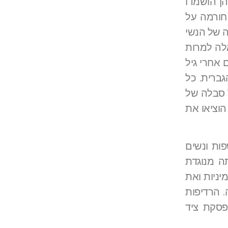
ו לשיאן באירופה והתבטאו בציד מכשפות בין המאות ה-14 ל-17 , שבהן הושמדו
 חורמה על
ה של הנשי
אלה למרות
 אחרי גיל
גברית. כל
 סבלה של
וציאו את
ות ונשים
ה מנוגדת
יניות ואת
. הרדיפות
זה הפרלמנט הקלווניסטי של סקוטלנד, שהכריז ב 1784 על הפסקת ציד