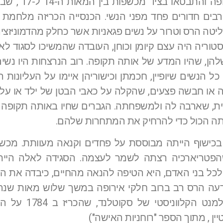
עוינות וחשדנות כלפי הישות הנשית הגיע
 רבים חדורים פחד מפני הנשי. הכנסייה הכריזה מלחמת
ליטה הרס וטרור על נשים פגאניות אשר כחלק מהדמוניזצי
וריה היה עצם קיומן וכוחן, העובדה שהמשיכו לסגוד ל
שלהן, שהיו המדע של אותה תקופה. רוב הנרצחות היו נשים
כל הנשים שיופיין, חכמתן וכישוריהן איימו על העליונות ה
ה או חבשה פצעים, שהקלה על כאבי הבטן של ילד או על
ת, שארבה לה ולמשפחתה. הגברים שחיו באותה תקופה ה
עשתה הכול כדי להרחיק את המתחרות שלהם.
כישוף הייתה מבוססת על פחדים וקנאה מעוותת. מכשפ
, שהפטריארכיה רצתה לשמר לעצמה. הסגידה לאלה היית
כל בני האדם, היא הטיפה להנאה מהחיים, כיבדה את המ
 זרעה הרס רב ברוב חלקי אירופה במשך שלוש מאות שנה
נמשכו על ידי הכנסייה הפרוטסטנטית, והיה 
ן , מתוך הספר "רוחניות האישה")